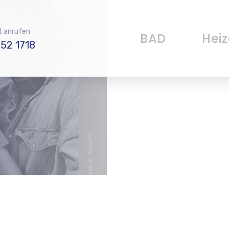
t anrufen
BAD
Hei
52 1718