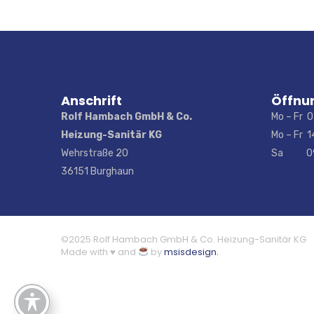
Anschrift
Öffnu
Rolf Hambach GmbH & Co.
Mo – Fr 0
Heizung-Sanitär KG
Mo – Fr 1
Wehrstraße 20
Sa 09:0
36151 Burghaun
©2025 Rolf Hambach GmbH & Co. Heizung-Sanitär KG
Made with ♥ and
by
msisdesign.