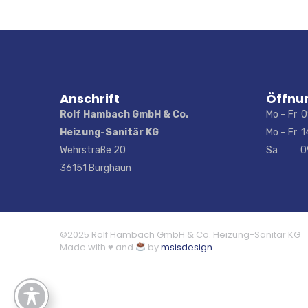
Anschrift
Öffnu
Rolf Hambach GmbH & Co.
Mo – Fr 0
Heizung-Sanitär KG
Mo – Fr 1
Wehrstraße 20
Sa 09:0
36151 Burghaun
©2025 Rolf Hambach GmbH & Co. Heizung-Sanitär KG
Made with ♥ and
by
msisdesign.