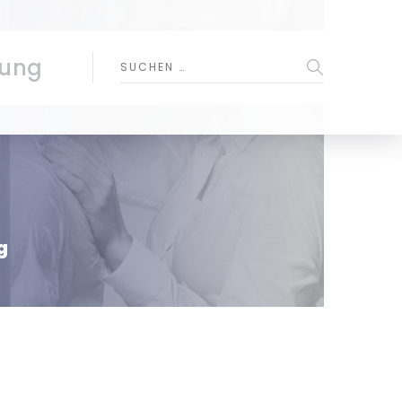
zung
g