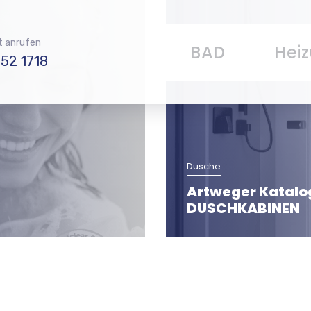
t anrufen
BAD
Hei
52 1718
Dusche
Artweger Katalo
DUSCHKABINEN